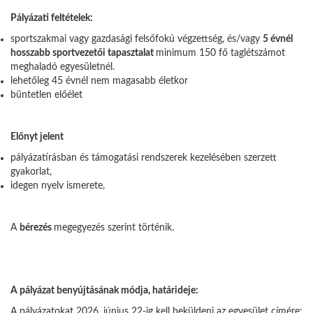
Pályázati feltételek:
sportszakmai vagy gazdasági felsőfokú végzettség, és/vagy
5 évnél
hosszabb sportvezetői tapasztalat
minimum 150 fő taglétszámot
meghaladó egyesületnél.
lehetőleg 45 évnél nem magasabb életkor
büntetlen előélet
Előnyt jelent
pályázatírásban és támogatási rendszerek kezelésében szerzett
gyakorlat,
idegen nyelv ismerete,
A
bérezés
megegyezés szerint történik.
A pályázat benyújtásának módja, határideje:
A pályázatokat 2026. június 22-ig kell beküldeni az egyesület címére: