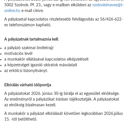
5002 Szolnok. Pf. 23., vagy e-mailben elküldeni az
szolnokimavse@t-
online.hu
e-mail címre.
A pályázattal kapcsolatos részletesebb felvilágosítás az 56/426-622-
es telefonszámon kapható.
A pályázatnak tartalmaznia kell:
a pályázó szakmai önéletrajz
motivációs levél
a munkakör ellátásával kapcsolatos elképzeléseit
a képzettséget igazoló okiratok másolatait
az erkölcsi bizonyítványt.
Elbírálás várható időpontja
A pályázatokat 2026. június 30-ig bírálja el az egyesület elnöksége.
Az eredményről a pályázókat írásban tájékoztatják. A pályázatokat
az elnökség bizalmasan kezeli.
A munkakör a pályázat elbírálását követően legkorábban 2026.július
15. -től betölthető.