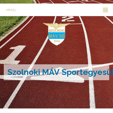
MENU
Szolnoki MÁV Sportegyesü