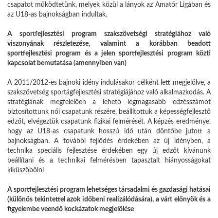
csapatot működtetünk, melyek közül a lányok az Amatőr Ligában és
az U18-as bajnokságban indultak.
A sportfejlesztési program szakszövetségi stratégiához való
viszonyának részletezése, valamint a korábban beadott
sportfejlesztési program és a jelen sportfejlesztési program közti
kapcsolat bemutatása (amennyiben van)
A 2011/2012-es bajnoki idény indulásakor célként lett megjelölve, a
szakszövetség sportágfejlesztési stratégiájához való alkalmazkodás. A
stratégiának megfelelően a lehető legmagasabb edzésszámot
biztosítottunk női csapatunk részére, beállítottuk a képességfejlesztő
edzőt, elvégeztük csapatunk fizikai felmérését. A képzés eredménye,
hogy az U18-as csapatunk hosszú idő után döntőbe jutott a
bajnokságban. A további fejlődés érdekében az új idényben, a
technika speciális fejlesztése érdekében egy új edzőt kívánunk
beállítani és a technikai felmérésben tapasztalt hiányosságokat
kiküszöbölni
A sportfejlesztési program lehetséges társadalmi és gazdasági hatásai
(különös tekintettel azok időbeni realizálódására), a várt előnyök és a
figyelembe veendő kockázatok megjelölése