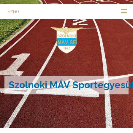
MENU
Szolnoki MÁV Sportegyesü