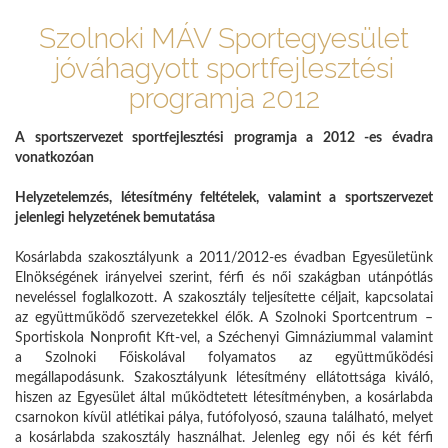
Szolnoki MÁV Sportegyesület
jóváhagyott sportfejlesztési
programja 2012
A sportszervezet sportfejlesztési programja a 2012 -es évadra
vonatkozóan
Helyzetelemzés, létesítmény feltételek, valamint a sportszervezet
jelenlegi helyzetének bemutatása
Kosárlabda szakosztályunk a 2011/2012-es évadban Egyesületünk
Elnökségének irányelvei szerint, férfi és női szakágban utánpótlás
neveléssel foglalkozott. A szakosztály teljesítette céljait, kapcsolatai
az együttműködő szervezetekkel élők. A Szolnoki Sportcentrum –
Sportiskola Nonprofit Kft-vel, a Széchenyi Gimnáziummal valamint
a Szolnoki Főiskolával folyamatos az együttműködési
megállapodásunk. Szakosztályunk létesítmény ellátottsága kiváló,
hiszen az Egyesület által működtetett létesítményben, a kosárlabda
csarnokon kívül atlétikai pálya, futófolyosó, szauna található, melyet
a kosárlabda szakosztály használhat. Jelenleg egy női és két férfi