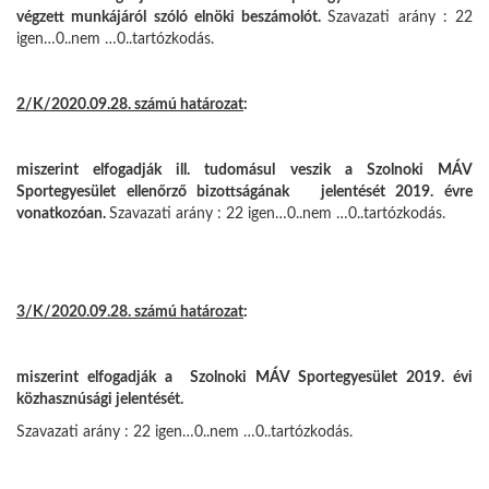
végzett munkájáról szóló elnöki beszámolót.
Szavazati arány : 22
igen…0..nem …0..tartózkodás.
2/K/2020.09.28. számú határozat
:
miszerint elfogadják ill. tudomásul veszik a Szolnoki MÁV
Sportegyesület ellenőrző bizottságának jelentését 2019. évre
vonatkozóan.
Szavazati arány : 22 igen…0..nem …0..tartózkodás.
3/K/2020.09.28. számú határozat
:
miszerint elfogadják a Szolnoki MÁV Sportegyesület 2019. évi
közhasznúsági jelentését.
Szavazati arány : 22 igen…0..nem …0..tartózkodás.