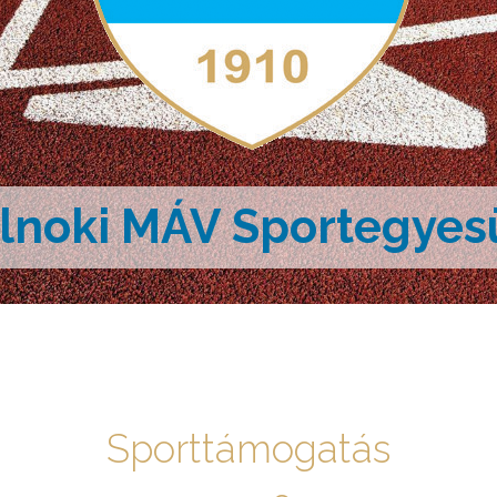
lnoki MÁV Sportegyes
Sporttámogatás