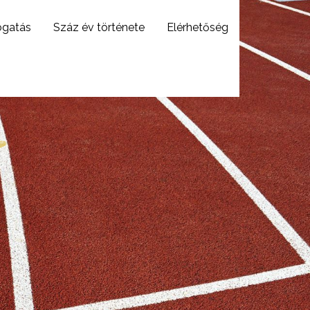
ogatás
Száz év története
Elérhetőség