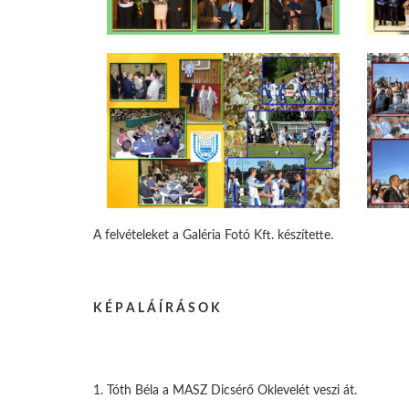
A felvételeket a Galéria Fotó Kft. készítette.
K É P A L Á Í R Á S O K
1. Tóth Béla a MASZ Dicsérő Oklevelét veszi át.