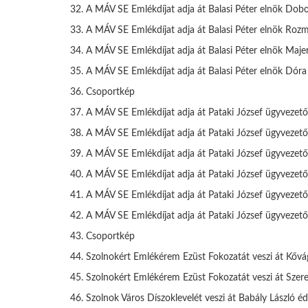
32. A MÁV SE Emlékdíjat adja át Balasi Péter elnök Dobo
33. A MÁV SE Emlékdíjat adja át Balasi Péter elnök Rozm
34. A MÁV SE Emlékdíjat adja át Balasi Péter elnök Majer
35. A MÁV SE Emlékdíjat adja át Balasi Péter elnök Dóra
36. Csoportkép
37. A MÁV SE Emlékdíjat adja át Pataki József ügyvezető
38. A MÁV SE Emlékdíjat adja át Pataki József ügyvezet
39. A MÁV SE Emlékdíjat adja át Pataki József ügyvezető
40. A MÁV SE Emlékdíjat adja át Pataki József ügyvezet
41. A MÁV SE Emlékdíjat adja át Pataki József ügyvezet
42. A MÁV SE Emlékdíjat adja át Pataki József ügyvezet
43. Csoportkép
44. Szolnokért Emlékérem Ezüst Fokozatát veszi át Kőv
45. Szolnokért Emlékérem Ezüst Fokozatát veszi át Szere
46. Szolnok Város Díszoklevelét veszi át Babály László éd