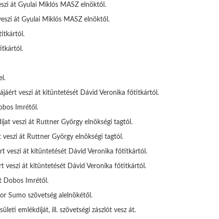
eszi át Gyulai Miklós MASZ elnöktől.
veszi át Gyulai Miklós MASZ elnöktől.
itkártól.
tkártól.
l.
áért veszi át kitüntetését Dávid Veronika főtitkártól.
obos Imrétől.
at veszi át Ruttner György elnökségi tagtól.
 veszi át Ruttner György elnökségi tagtól.
 veszi át kitüntetését Dávid Veronika főtitkártól.
veszi át kitüntetését Dávid Veronika főtitkártól.
át Dobos Imrétől.
dor Sumo szövetség alelnökétől.
i emlékdíját, ill. szövetségi zászlót vesz át.