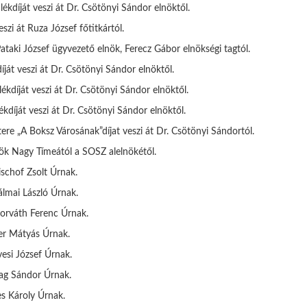
kdíját veszi át Dr. Csötönyi Sándor elnöktől.
zi át Ruza József főtitkártól.
ataki József ügyvezető elnök, Ferecz Gábor elnökségi tagtól.
ját veszi át Dr. Csötönyi Sándor elnöktől.
díját veszi át Dr. Csötönyi Sándor elnöktől.
díját veszi át Dr. Csötönyi Sándor elnöktől.
re „A Boksz Városának”díjat veszi át Dr. Csötönyi Sándortól.
nök Nagy Tímeától a SOSZ alelnökétől.
ischof Zsolt Úrnak.
álmai László Úrnak.
Horváth Ferenc Úrnak.
ser Mátyás Úrnak.
esi József Úrnak.
dag Sándor Úrnak.
es Károly Úrnak.