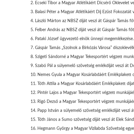
2. Ecseki Tibor a Magyar Atlétikáért Dicsérő Oklevelet v
3. Balasi Péter a Magyar Atlétikáért Díj Ezüst Fokozatát 
4. László Márton az NBSZ díját veszi át Gáspár Tamás főt
5. Felber András az NBSZ díját veszi át Gáspár Tamás főti
6. Pataki József ügyvezető elnök ünnepi megemlékezése.
7. Gáspár Tamás „Szolnok a Birkózás Városa” díszoklevélle
8. Szigeti Sándorné a Magyar Tekesportért végzett munkáj
9. Szabó Pál a súlyemelő szövetség emlékdíját veszi át D
10. Nemes Gyula a Magyar Kosárlabdáért Emlékplakett díj
11. Tóth Attila a Magyar Kosárlabdáért Emlékplakett díjat
12. Pintér Lajos a Magyar Tekesportért végzett munkájáért
13. Rigó Dezső a Magyar Tekesportért végzett munkájáért 
14. Papp István a súlyemelő szövetség emlékdíját veszi 
15. Tóth János a Sumo szövetség díját veszi át Elek Sán
16. Hegmann György a Magyar Vízilabda Szövetség egyesület