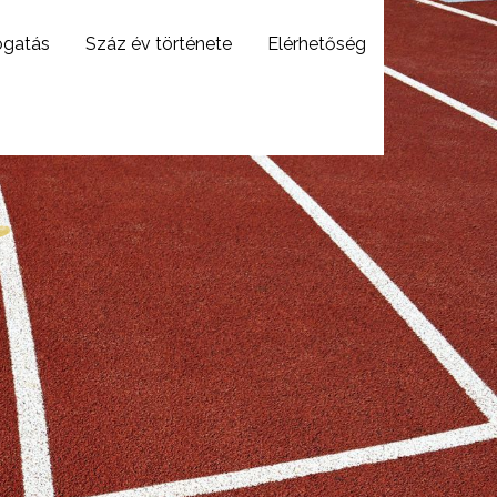
ogatás
Száz év története
Elérhetőség