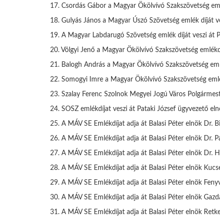
17. Csordás Gábor a Magyar Ökölvívó Szakszövetség emlé
18. Gulyás János a Magyar Úszó Szövetség emlék díját ves
19. A Magyar Labdarugó Szövetség emlék díját veszi át P
20. Völgyi Jenő a Magyar Ökölvívó Szakszövetség emlékdí
21. Balogh András a Magyar Ökölvívó Szakszövetség emlék
22. Somogyi Imre a Magyar Ökölvívó Szakszövetség emlék
23. Szalay Ferenc Szolnok Megyei Jogú Város Polgármeste
24. SOSZ emlékdíjat veszi át Pataki József ügyvezető el
25. A MÁV SE Emlékdíjat adja át Balasi Péter elnök Dr. B
26. A MÁV SE Emlékdíjat adja át Balasi Péter elnök Dr. P
27. A MÁV SE Emlékdíjat adja át Balasi Péter elnök Dr. 
28. A MÁV SE Emlékdíjat adja át Balasi Péter elnök Kuc
29. A MÁV SE Emlékdíjat adja át Balasi Péter elnök Fenyv
30. A MÁV SE Emlékdíjat adja át Balasi Péter elnök Gaz
31. A MÁV SE Emlékdíjat adja át Balasi Péter elnök Retk