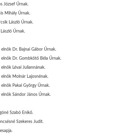
s József Úrnak.
is Mihály Úrnak.
csik László Úrnak.
 László Úrnak.
 elnök Dr. Bajnai Gábor Úrnak.
ő elnök Dr. Gombkötő Béla Úrnak.
 elnök Lévai Juliannának.
ő elnök Molnár Lajosnénak.
ő elnök Pakai György Úrnak.
ő elnök Sándor János Úrnak.
ágóné Szabó Enikő.
ncsésné Szekeres Judit.
esapja.