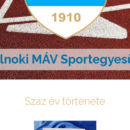
lnoki MÁV Sportegyes
Száz év története